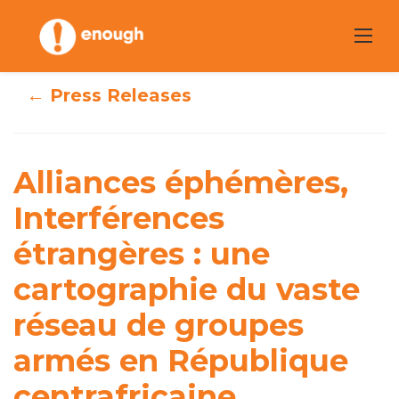
Skip
to
content
← Press Releases
Alliances
éphémères,
Alliances éphémères,
Interférences
Interférences
étrangères : une
étrangères : une
cartographie du
cartographie du vaste
vaste réseau de
réseau de groupes
groupes armés en
armés en République
République
centrafricaine