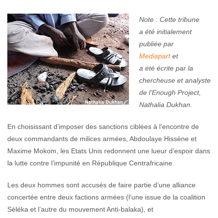
Centrafrique
Note : Cette tribune
Nathalia Dukhan
April 26, 2017
No comments
a été initialement
publiée par
Mediapart
et
a été écrite par la
chercheuse et analyste
de l’Enough Project,
Nathalia Dukhan.
En choisissant d’imposer des sanctions ciblées à l’encontre de
deux commandants de milices armées, Abdoulaye Hissène et
Maxime Mokom, les Etats Unis redonnent une lueur d’espoir dans
la lutte contre l’impunité en République Centrafricaine.
Les deux hommes sont accusés de faire partie d’une alliance
concertée entre deux factions armées (l’une issue de la coalition
Séléka et l’autre du mouvement Anti-balaka), et