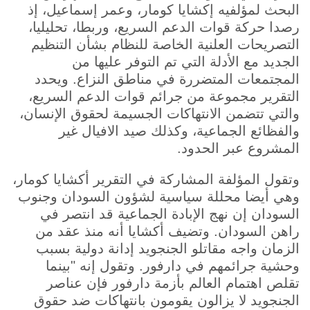
البحث لمؤلفيه إكشايا كومار، وعمر إسماعيل، إذ
رصدا حركة قوات الدعم السريع، وربطا، تحليليا،
التصريحات العلنية الخاصة للنظام بشأن التنظيم
الجديد مع الأدلة التي تم التوفر عليها من
المجتمعات المتضررة في مناطق النزاع. ويحدد
التقرير مجموعة من جرائم قوات الدعم السريع،
والتي تتضمن الانتهاكات الجسيمة لحقوق الإنسان،
والفظائع الجماعية، وكذلك صيد الافيال غير
المشروع عبر الحدود.
وتقول المؤلفة المشاركة في التقرير أكشايا كومار،
وهي أيضا محللة سياسية لشؤون السودان وجنوب
السودان إن نهج الإبادة الجماعية قد انتصر في
راهن السودان. وتضيف أكشايا أنه منذ عقد من
الزمان واجه مقاتلو الجنجويد إدانة دولية بسبب
وحشية جرائمهم في دارفور. وتقول إنه "بينما
تقلص اهتمام العالم بأزمة دارفور فإن عناصر
الجنجويد لا يزالون يقومون بانتهاكات ضد حقوق