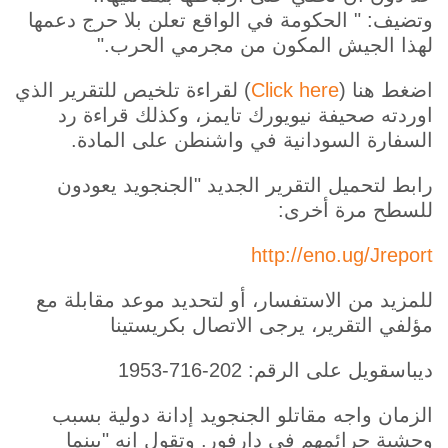
وتضيف: " الحكومة في الواقع تعلن بلا حرج دعمها
لهذا الجيش المكون من مجرمي الحرب."
اضغط هنا (
Click here
) لقراءة تلخيص للتقرير الذي
اوردته صحيفة نيويورك تايمز، وكذلك قراءة رد
السفارة السودانية في واشنطن على المادة.
رابط لتحميل التقرير الجديد "الجنجويد يعودون
للسطح مرة أخرى:
http://eno.ug/Jreport
للمزيد من الاستفسار، أو لتحديد موعد مقابلة مع
مؤلفي التقرير، يرجى الاتصال بكريستينا
ديباسقويل على الرقم: 202-716-1953
الزمان واجه مقاتلو الجنجويد إدانة دولية بسبب
وحشية جرائمهم في دارفور. وتقول إنه "بينما