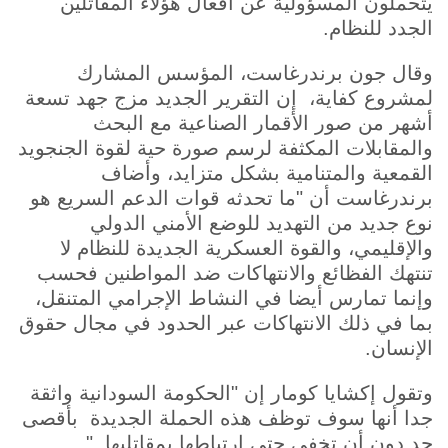
يتحملون المسؤولية عن أفعال هؤلاء المقاتلين
الجدد للنظام.
وقال جون برندرغاست، المؤسس المشارك
لمشروع كفاية، إن التقرير الجديد مزج جهد تسعة
أشهر من صور الأقمار الصناعية مع البحث
والمقابلات المكثفة لرسم صورة حية لقوة الجنجويد
القمعية والمتنامية بشكل متزايد، وأضاف
برندرغاست أن "ما تحدثه قوات الدعم السريع هو
نوع جديد من التهديد للوضع الأمني ​​الدولي
والإقليمي، والقوة العسكرية الجديدة للنظام لا
تنتهك الفظائع والانتهاكات ضد المواطنين فحسب
وإنما تمارس أيضا في النشاط الإجرامي المتنقل،
بما في ذلك الانتهاكات عبر الحدود في مجال حقوق
الإنسان.
وتقول إكشايا كومار إن "الحكومة السودانية واثقة
جدا أنها سوف توظف هذه الحملة الجديدة بأقصى
حد دون أن تخفي حتى ارتباطها بمقاتليها.."