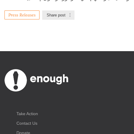
Press Releases
Share post
Take Action
Contact Us
Donate