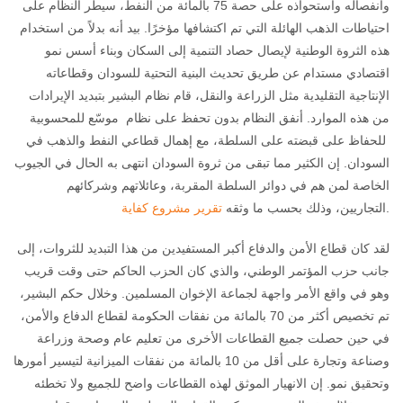
وانفصاله واستحواذه على حصة 75 بالمائة من النفط، سيطر النظام على
احتياطات الذهب الهائلة التي تم اكتشافها مؤخرًا. بيد أنه بدلاً من استخدام
هذه الثروة الوطنية لإيصال حصاد التنمية إلى السكان وبناء أسس نمو
اقتصادي مستدام عن طريق تحديث البنية التحتية للسودان وقطاعاته
الإنتاجية التقليدية مثل الزراعة والنقل، قام نظام البشير بتبديد الإيرادات
من هذه الموارد. أنفق النظام بدون تحفظ على نظام موسّع للمحسوبية
للحفاظ على قبضته على السلطة، مع إهمال قطاعي النفط والذهب في
السودان. إن الكثير مما تبقى من ثروة السودان انتهى به الحال في الجيوب
الخاصة لمن هم في دوائر السلطة المقربة، وعائلاتهم وشركائهم
.
التجاريين، وذلك بحسب ما وثقه
تقرير مشروع كفاية
لقد كان قطاع الأمن والدفاع أكبر المستفيدين من هذا التبديد للثروات، إلى
جانب حزب المؤتمر الوطني، والذي كان الحزب الحاكم حتى وقت قريب
وهو في واقع الأمر واجهة لجماعة الإخوان المسلمين. وخلال حكم البشير،
تم تخصيص أكثر من 70 بالمائة من نفقات الحكومة لقطاع الدفاع والأمن،
في حين حصلت جميع القطاعات الأخرى من تعليم عام وصحة وزراعة
وصناعة وتجارة على أقل من 10 بالمائة من نفقات الميزانية لتيسير أمورها
وتحقيق نمو. إن الانهيار الموثق لهذه القطاعات واضح للجميع ولا تخطئه