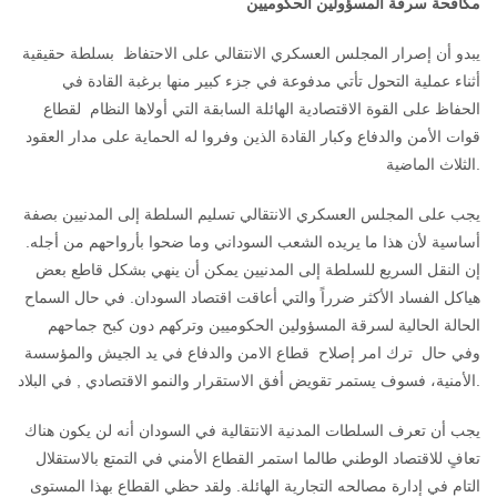
مكافحة سرقة المسؤولين الحكوميين
يبدو أن إصرار المجلس العسكري الانتقالي على الاحتفاظ بسلطة حقيقية
أثناء عملية التحول تأتي مدفوعة في جزء كبير منها برغبة القادة في
الحفاظ على القوة الاقتصادية الهائلة السابقة التي أولاها النظام لقطاع
قوات الأمن والدفاع وكبار القادة الذين وفروا له الحماية على مدار العقود
الثلاث الماضية.
يجب على المجلس العسكري الانتقالي تسليم السلطة إلى المدنيين بصفة
أساسية لأن هذا ما يريده الشعب السوداني وما ضحوا بأرواحهم من أجله.
إن النقل السريع للسلطة إلى المدنيين يمكن أن ينهي بشكل قاطع بعض
هياكل الفساد الأكثر ضرراً والتي أعاقت اقتصاد السودان. في حال السماح
الحالة الحالية لسرقة المسؤولين الحكوميين وتركهم دون كبح جماحهم
وفي حال ترك امر إصلاح قطاع الامن والدفاع في يد الجيش والمؤسسة
الأمنية، فسوف يستمر تقويض أفق الاستقرار والنمو الاقتصادي , في البلاد.
يجب أن تعرف السلطات المدنية الانتقالية في السودان أنه لن يكون هناك
تعافٍ للاقتصاد الوطني طالما استمر القطاع الأمني في التمتع بالاستقلال
التام في إدارة مصالحه التجارية الهائلة. ولقد حظي القطاع بهذا المستوى