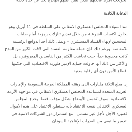
تحويلات أفراد عائلاتهم الذين تعين عليهم الهجرة بحثًا عن حياة لائقة.
الدعاية الكاذبة
منذ استيلاء المجلس العسكري الانتقالي على السلطة في 11 أبريل وهو
يحاول اكتساب الشرعية من خلال تقديم تنازلات رمزية أمام طلبات
المحتجين لإنهاء الفساد المستشري – ويمثل ذلك أحد الدوافع الرئيسية
للانتفاضة. ورغم ذلك فإن حملة مقاومة الفساد التي لاقت الكثير من المدح
كانت محدودة جداً، حيث تحاشت الكثير من الفاسدين المعروفين، بل
والأكثر من ذلك أنها حاولت حماية الإمبراطورية الاقتصادية التي حكمها
قطاع الأمن دون أي رقابة مدنية.
إن مبلغ الثلاثة مليارات الذي رهنته المملكة العربية السعودية والإمارات
العربية المتحدة لمساعدة المجلس العسكري الانتقالي في مواجهة الأزمة
الاقتصادية سوف تُحسن الأوضاع بشكل مؤقت فقط. يخدع المجلس
العسكري الانتقالي نفسه للاعتقاد بأنه يستطيع الاعتماد على هذه الأموال
قصيرة الأجل لأجل غير مسمى مع استمرار دور الشركات الامنية في
تدمير ما تبقى من القدرات الإنتاجية للسودان.