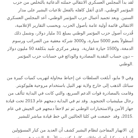
لقد بدأ المجلس العسكري الانتقالي حملته الدعائية بالتخلص من حزب
المؤتمر الوطني، الذي أثقل كاهله بالفعل تلاعبات البشير على مدار
السنين. وبعد تجميد أعمال حزب المؤتمر الوطني، أعد المجلس العسكري
الانتقالي قائمة أولية عامة بأصول الحزب. وبحسب التقارير الإعلامية،
قُدرت أصول حزب المؤتمر الوطني بمبلغ 31 مليار دولار، وشمل ذلك
أسطولاً يضم 5000 سيارة، و3000 شركة معفية من الضرائب ورسوم
الدمغة، و1500 حيازة عقارية، ومقر مركزي شُيد بتكلفة 50 مليون دولار
– دون حساب النقدية المصادرة والودائع في حسابات حزب المؤتمر
الوطني.
وفي 9 مايو، أبلغت السلطات عن إحباط محاولة لتهريب كميات كبيرة من
سبائك الذهب إلى خارج ولاية نهر النيل باستخدام مروحية هليوكوبتر.
وقامت بالمصادرة قوات الدعم السريع، والتي كانت في البداية تتألف من
رجال ميليشيات الجنجويد. وقد تم في البداية دمجهم عام 2013 تحت قيادة
جهاز الأمن والاستخبارات الوطني ثم تم لاحقاً دمجهم في الجيش في عام
2015، وقد خضعت في كلتا الحالتين الي خط قيادة مباشر للبشير.
إن الانهيار المفاجئ لنظام البشير كشف أن العديد من كبار المسؤولين
السابقين وكبار أفراد عائلاتهم كانوا يكتنزون الأموال النقدية في بيوتهم