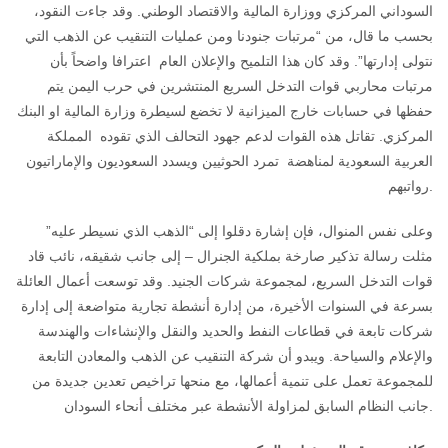
السوداني المركزي ووزارة المالية والاقتصاد الوطني. وقد جاءت النقود،
بحسب ما قال، من “مرتبات جنودنا ومن عمليات التنقيب عن الذهب التي
نتولى إدارتها”. وقد كان هذا التلميح والإعلان العام اعترافا واضحاً بأن
مرتبات محاربي قوات التدخل السريع المنتشرين في حرب اليمن يتم
حفظها في حسابات خارج الميزانية لا تخضع لسيطرة وزارة المالية او البنك
المركزي. تقاتل هذه القوات لدعم جهود التحالف الذي تقوده المملكة
العربية السعودية لمناهضة تمرد الحوثيين ويسدد السعوديون والإماراتيون
رواتبهم.
وعلى نفس المنوال، فإن إشارة دقلوا إلى “الذهب الذي نسيطر عليه”
مثلت رسالة تذكير صارخة بملكية الجنرال – إلى جانب شقيقه، نائب قاد
قوات التدخل السريع، لمجموعة شركات الجنيد. وقد توسعت أعمال العائلة
بسرعة في السنوات الأخيرة، من إدارة أنشطة تجارية متواضعة إلى إدارة
شركات تابعة في قطاعات النفط والحديد والنقل والإنشاءات والهندسة
والإعلام والسياحة. ويبدو أن شركة التنقيب عن الذهب والمعادن التابعة
للمجموعة تعمل على تنمية أعمالها، مع منحها تراخيص تعدين جديدة من
جانب النظام السابق لمزاولة الأنشطة عبر مختلف أنحاء السودان.