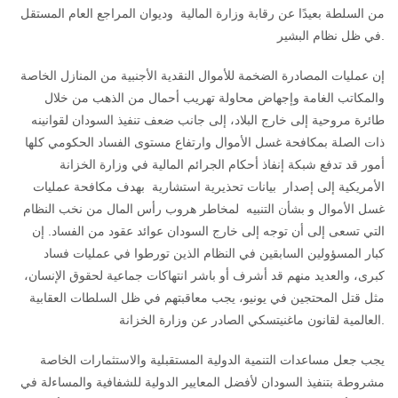
من السلطة بعيدًا عن رقابة وزارة المالية وديوان المراجع العام المستقل
في ظل نظام البشير.
إن عمليات المصادرة الضخمة للأموال النقدية الأجنبية من المنازل الخاصة
والمكاتب الغامة وإجهاض محاولة تهريب أحمال من الذهب من خلال
طائرة مروحية إلى خارج البلاد، إلى جانب ضعف تنفيذ السودان لقوانينه
ذات الصلة بمكافحة غسل الأموال وارتفاع مستوى الفساد الحكومي كلها
أمور قد تدفع شبكة إنفاذ أحكام الجرائم المالية في وزارة الخزانة
الأمريكية إلى إصدار بيانات تحذيرية استشارية بهدف مكافحة عمليات
غسل الأموال و بشأن التنبيه لمخاطر هروب رأس المال من نخب النظام
التي تسعى إلى أن توجه إلى خارج السودان عوائد عقود من الفساد. إن
كبار المسؤولين السابقين في النظام الذين تورطوا في عمليات فساد
كبرى، والعديد منهم قد أشرف أو باشر انتهاكات جماعية لحقوق الإنسان،
مثل قتل المحتجين في يونيو، يجب معاقبتهم في ظل السلطات العقابية
العالمية لقانون ماغنيتسكي الصادر عن وزارة الخزانة.
يجب جعل مساعدات التنمية الدولية المستقبلية والاستثمارات الخاصة
مشروطة بتنفيذ السودان لأفضل المعايير الدولية للشفافية والمساءلة في