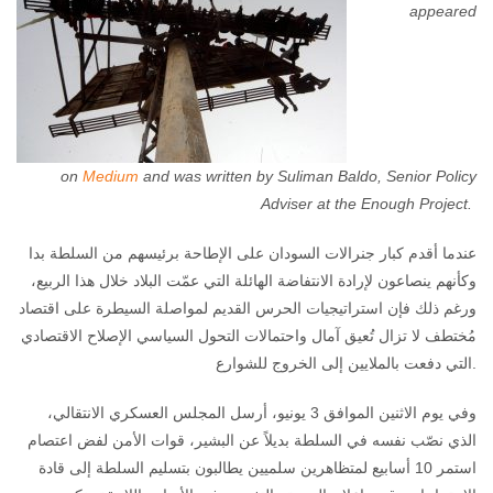
appeared
on
Medium
and was written by Suliman Baldo, Senior Policy
Adviser at the Enough Project.
عندما أقدم كبار جنرالات السودان على الإطاحة برئيسهم من السلطة بدا
وكأنهم ينصاعون لإرادة الانتفاضة الهائلة التي عمّت البلاد خلال هذا الربيع،
ورغم ذلك فإن استراتيجيات الحرس القديم لمواصلة السيطرة على اقتصاد
مُختطف لا تزال تُعيق آمال واحتمالات التحول السياسي الإصلاح الاقتصادي
التي دفعت بالملايين إلى الخروج للشوارع.
وفي يوم الاثنين الموافق 3 يونيو، أرسل المجلس العسكري الانتقالي،
الذي نصّب نفسه في السلطة بديلاً عن البشير، قوات الأمن لفض اعتصام
استمر 10 أسابيع لمتظاهرين سلميين يطالبون بتسليم السلطة إلى قادة