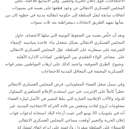
الاحتجاجات، قوى إعلان الحرية والتغيير. وفي الأسابيع اللاحقة، نكص
المجلس العسكري الانتقالي عن وعود قطعها على نفسه في مسودات
اتفاقات سابقة لنقل السلطة إلى حكومة انتقالية مدنية في خطوة كان من
شأنها تمهيد الطريق لانتخابات ديمقراطية بعد ثلاث سنوات.
وبعد أن خلّص نفسه من الضغوط اليومية التي مثلها الاعتصام، حاول
المجلس العسكري الانتقالي بشكل متعجل بناء قاعدة سياسية لإضفاء
الشرعية على سيطرته على السلطة. عوّل المجلس العسكري الانتقالي
على مشاعر الولاء التقليدي بين المواطنين لقيادات الادارة الأهلية
وشيوخ الطرق الصوفية، واعتمد كذلك علي ارهاب المواطنين بنشر قواته
العسكرية المخيفة في المعاقل المدنية للاحتجاجات.
وفي سبيل شغل الفضاء المعلوماتي، فرض المجلس العسكري الانتقالي
حظراً كاملاً على الإنترنت، في حين استخدم الإعلام الجماهيري المملوك
للدولة والآلات الإعلامية الجبارة التي بناها البشير في الأصل لملء الفضاء
بمعلومات تُروج لقادته وتنتقص من قادة الحركة الاحتجاجية المدنية. غير
أنه في مليونيات 30 يونيو التي عمت أرجاء البلاد استجابة لدعوات قوات
إعلان الحرية والتغيير أوقفت مساعي المجلس العسكري الانتقالي
للاستيلاء على السلطة منفردا ، وأرغمته على إبرام اتفاق لمشاركة