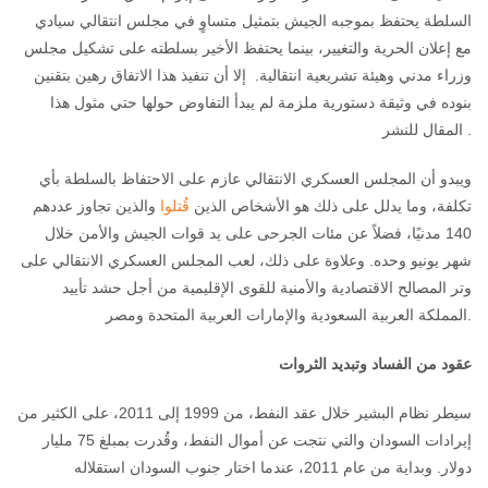
السلطة يحتفظ بموجبه الجيش بتمثيل متساوٍ في مجلس انتقالي سيادي
مع إعلان الحرية والتغيير، بينما يحتفظ الأخير بسلطته على تشكيل مجلس
وزراء مدني وهيئة تشريعية انتقالية. إلا أن تنفيذ هذا الاتفاق رهين بتقنين
بنوده في وثيقة دستورية ملزمة لم يبدأ التفاوض حولها حتي مثول هذا
المقال للنشر .
ويبدو أن المجلس العسكري الانتقالي عازم على الاحتفاظ بالسلطة بأي
تكلفة، وما يدلل على ذلك هو الأشخاص الذين
قُتلوا
والذين تجاوز عددهم
140 مدنيًا، فضلاً عن مئات الجرحى على يد قوات الجيش والأمن خلال
شهر يونيو وحده. وعلاوة على ذلك، لعب المجلس العسكري الانتقالي على
وتر المصالح الاقتصادية والأمنية للقوى الإقليمية من أجل حشد تأييد
المملكة العربية السعودية والإمارات العربية المتحدة ومصر.
عقود من الفساد وتبديد الثروات
سيطر نظام البشير خلال عقد النفط، من 1999 إلى 2011، على الكثير من
إيرادات السودان والتي نتجت عن أموال النفط، وقُدرت بمبلغ 75 مليار
دولار. وبداية من عام 2011، عندما اختار جنوب السودان استقلاله