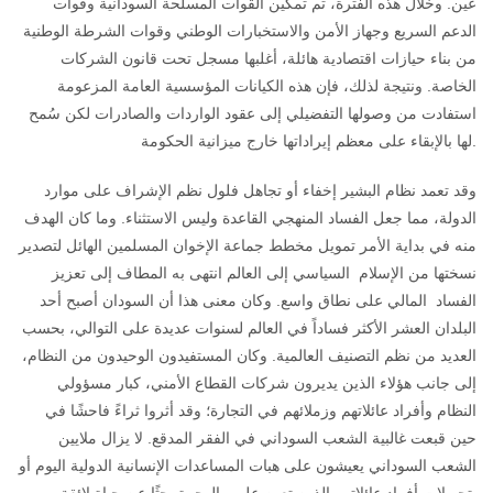
عين. وخلال هذه الفترة، تم تمكين القوات المسلحة السودانية وقوات
الدعم السريع وجهاز الأمن والاستخبارات الوطني وقوات الشرطة الوطنية
من بناء حيازات اقتصادية هائلة، أغلبها مسجل تحت قانون الشركات
الخاصة. ونتيجة لذلك، فإن هذه الكيانات المؤسسية العامة المزعومة
استفادت من وصولها التفضيلي إلى عقود الواردات والصادرات لكن سُمح
لها بالإبقاء على معظم إيراداتها خارج ميزانية الحكومة.
وقد تعمد نظام البشير إخفاء أو تجاهل فلول نظم الإشراف على موارد
الدولة، مما جعل الفساد المنهجي القاعدة وليس الاستثناء. وما كان الهدف
منه في بداية الأمر تمويل مخطط جماعة الإخوان المسلمين الهائل لتصدير
نسختها من الإسلام السياسي إلى العالم انتهى به المطاف إلى تعزيز
الفساد المالي على نطاق واسع. وكان معنى هذا أن السودان أصبح أحد
البلدان العشر الأكثر فساداً في العالم لسنوات عديدة على التوالي، بحسب
العديد من نظم التصنيف العالمية. وكان المستفيدون الوحيدون من النظام،
إلى جانب هؤلاء الذين يديرون شركات القطاع الأمني، كبار مسؤولي
النظام وأفراد عائلاتهم وزملائهم في التجارة؛ وقد أثروا ثراءً فاحشًا في
حين قبعت غالبية الشعب السوداني في الفقر المدقع. لا يزال ملايين
الشعب السوداني يعيشون على هبات المساعدات الإنسانية الدولية اليوم أو