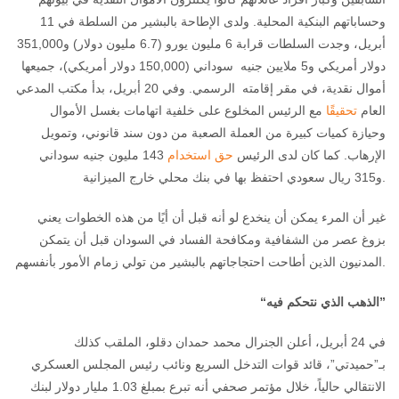
وحساباتهم البنكية المحلية. ولدى الإطاحة بالبشير من السلطة في 11
أبريل، وجدت السلطات قرابة 6 مليون يورو (6.7 مليون دولار) و351,000
دولار أمريكي و5 ملايين جنيه سوداني (150,000 دولار أمريكي)، جميعها
أموال نقدية، في مقر إقامته الرسمي. وفي 20 أبريل، بدأ مكتب المدعي
العام
تحقيقًا
مع الرئيس المخلوع على خلفية اتهامات بغسل الأموال
وحيازة كميات كبيرة من العملة الصعبة من دون سند قانوني، وتمويل
الإرهاب. كما كان لدى الرئيس
حق استخدام
143 مليون جنيه سوداني
و315 ريال سعودي احتفظ بها في بنك محلي خارج الميزانية.
غير أن المرء يمكن أن ينخدع لو أنه قبل أن أيًا من هذه الخطوات يعني
بزوغ عصر من الشفافية ومكافحة الفساد في السودان قبل أن يتمكن
المدنيون الذين أطاحت احتجاجاتهم بالبشير من تولي زمام الأمور بأنفسهم.
“الذهب الذي نتحكم فيه”
في 24 أبريل، أعلن الجنرال محمد حمدان دقلو، الملقب كذلك
بـ”حميدتي”، قائد قوات التدخل السريع ونائب رئيس المجلس العسكري
الانتقالي حالياً، خلال مؤتمر صحفي أنه تبرع بمبلغ 1.03 مليار دولار لبنك